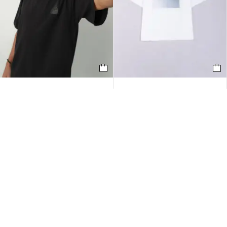
Remera Oversize Negra | En Un
Remera Oversize Blanca | En Un
Cumple, Siempre
Cumple, Siempre
$
54.000,00
$
54.000,00